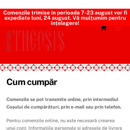
Comenzile trimise în perioada 7-23 august
vor fi
expediate luni, 24 august. Vă mulțumim pentru
Skip
înțelegere!
Cart
Men
to
content
Cum cumpăr
Comenzile se pot transmite online, prin intermediul
Coșului de cumpărături, prin e-mail sau prin telefon.
Pentru comenzile online, nu este necesară crearea
unui cont. Informațiile personale și adresele de livrare