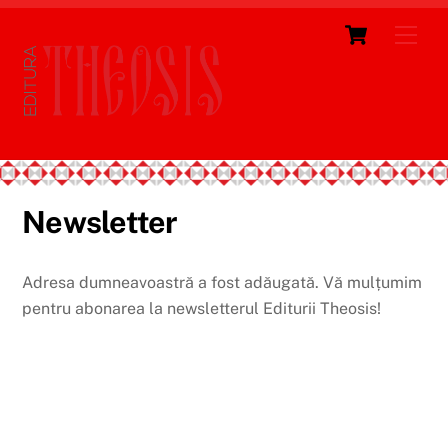
Skip
Cart
Men
to
content
Newsletter
Adresa dumneavoastră a fost adăugată. Vă mulțumim
pentru abonarea la newsletterul Editurii Theosis!