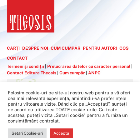
Top
CĂRȚI
DESPRE NOI
CUM CUMPĂR
PENTRU AUTORI
COȘ
CONTACT
Termeni și condiții
|
Prelucrarea datelor cu caracter personal
|
Contact Editura Theosis
|
Cum cumpăr
|
ANPC
Folosim cookie-uri pe site-ul nostru web pentru a vă oferi
cea mai relevantă experiență, amintindu-vă preferințele
Înscrie-te la newsletter!
pentru viitoarele vizite. Dând clic pe „Acceptați”, sunteți
de acord cu utilizarea TOATE cookie-urile. Cu toate
acestea, puteți vizita „Setări cookie” pentru a furniza un
consimțământ controlat.
Setări Cookie-uri
Acceptă