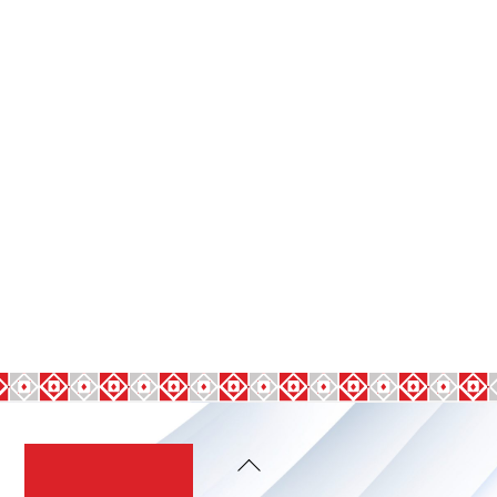
Back
To