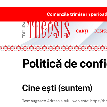
Comenzile trimise în perioa
Skip
to
content
CĂRȚI
DESPR
Politică de conf
Cine ești (suntem)
Text sugerat:
Adresa sitului web este: https://be