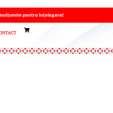
ă mulțumim pentru înțelegere!
Cart
ONTACT