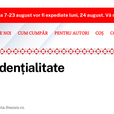
da 7-23 august
vor fi expediate luni, 24 august. V
E NOI
CUM CUMPĂR
PENTRU AUTORI
COȘ
C
idențialitate
ta.theosis.ro.