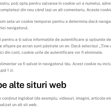
ostru, poți opta pentru salvarea în cookie-uri a numelui, adre
 completezi din nou când lași un alt comentariu. Aceste cookie-
vom seta un cookie temporar pentru a determina dacă navigat
izi navigatorul.
 pentru a-ți salva informațiile de autentificare și opțiunile d
de afișare pe ecran sunt păstrate un an. Dacă selectezi „Ține-
i din cont, cookie-urile de autentificare vor fi eliminate.
plimentar va fi salvat în navigatorul tău. Acest cookie nu incl
upă 1 zi.
e alte situri web
e conținut înglobat (de exemplu, videouri, imagini, articole et
alizat un alt sit web.