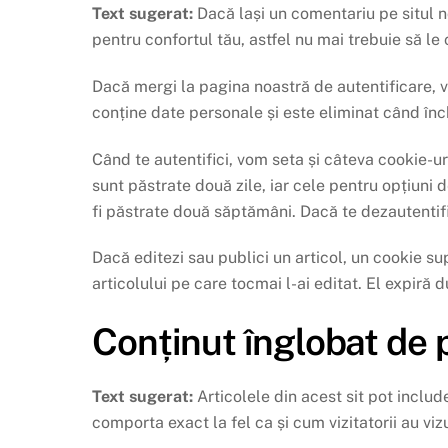
Text sugerat:
Dacă lași un comentariu pe situl n
pentru confortul tău, astfel nu mai trebuie să le
Dacă mergi la pagina noastră de autentificare, 
conține date personale și este eliminat când înch
Când te autentifici, vom seta și câteva cookie-uri
sunt păstrate două zile, iar cele pentru opțiuni 
fi păstrate două săptămâni. Dacă te dezautentific
Dacă editezi sau publici un articol, un cookie su
articolului pe care tocmai l-ai editat. El expiră d
Conținut înglobat de p
Text sugerat:
Articolele din acest sit pot includ
comporta exact la fel ca și cum vizitatorii au vizu