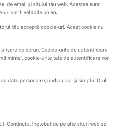
sei de email și sitului tău web. Acestea sunt
uri vor fi valabile un an.
orul tău acceptă cookie-uri. Acest cookie nu
e afișare pe ecran. Cookie-urile de autentificare
mă minte”, cookie-urile tale de autentificare vor
ude date personale și indică pur și simplu ID-ul
c.). Conținutul înglobat de pe alte situri web se