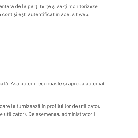
tară de la părți terțe și să-ți monitorizeze
ont și ești autentificat în acel sit web.
inată. Așa putem recunoaște și aproba automat
re le furnizează în profilul lor de utilizator.
de utilizator). De asemenea, administratorii