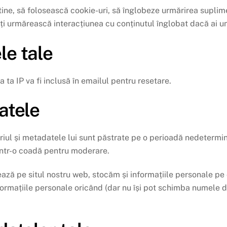
ine, să folosească cookie-uri, să înglobeze urmărirea suplimen
ți urmărească interacțiunea cu conținutul înglobat dacă ai un c
le tale
 ta IP va fi inclusă în emailul pentru resetare.
atele
riul și metadatele lui sunt păstrate pe o perioadă nedeterm
 într-o coadă pentru moderare.
ează pe situl nostru web, stocăm și informațiile personale pe ca
 informațiile personale oricând (dar nu își pot schimba numele 