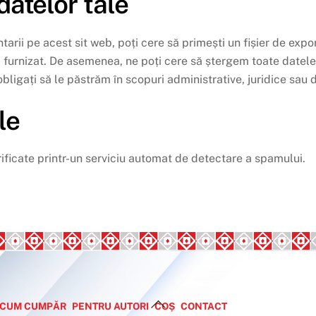
datelor tale
tarii pe acest sit web, poți cere să primești un fișier de exp
-ai furnizat. De asemenea, ne poți cere să ștergem toate datel
ligați să le păstrăm în scopuri administrative, juridice sau d
le
erificate printr-un serviciu automat de detectare a spamului.
Back
CUM CUMPĂR
PENTRU AUTORI
COȘ
CONTACT
To